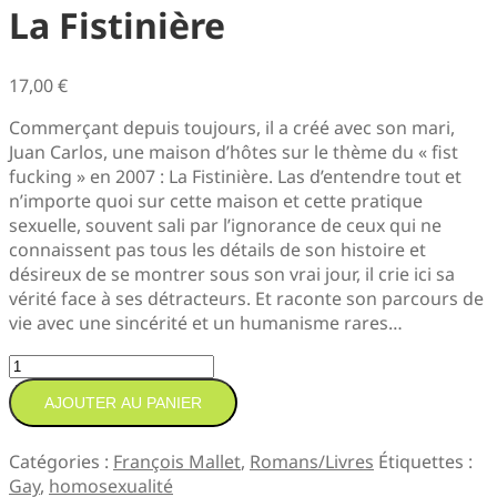
La Fistinière
17,00
€
Commerçant depuis toujours, il a créé avec son mari,
Juan Carlos, une maison d’hôtes sur le thème du « fist
fucking » en 2007 : La Fistinière. Las d’entendre tout et
n’importe quoi sur cette maison et cette pratique
sexuelle, souvent sali par l’ignorance de ceux qui ne
connaissent pas tous les détails de son histoire et
désireux de se montrer sous son vrai jour, il crie ici sa
vérité face à ses détracteurs. Et raconte son parcours de
vie avec une sincérité et un humanisme rares…
quantité
de
AJOUTER AU PANIER
La
Fistinière
Catégories :
François Mallet
,
Romans/Livres
Étiquettes :
Gay
,
homosexualité