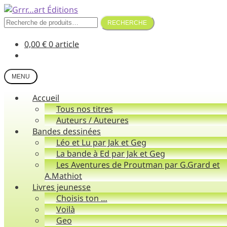
Aller
Aller
à
au
Recherche
RECHERCHE
la
contenu
pour :
navigation
0,00
€
0 article
MENU
Accueil
Tous nos titres
Auteurs / Auteures
Bandes dessinées
Léo et Lu par Jak et Geg
La bande à Ed par Jak et Geg
Les Aventures de Proutman par G.Grard et
A.Mathiot
Livres jeunesse
Choisis ton …
Voilà
Geo